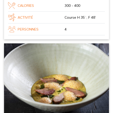
CALORIES
300 - 400
ACTIVITÉ
Course H 35’ ; F 48’
PERSONNES
4