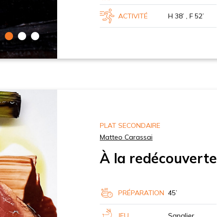
ACTIVITÉ
H 38’ , F 52’
PLAT SECONDAIRE
Matteo Carassai
À la redécouverte
PRÉPARATION
45’
JEU
Sanglier