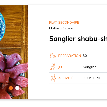
PLAT SECONDAIRE
Matteo Carassai
Sanglier shabu-s
PRÉPARATION
30'
JEU
Sanglier
ACTIVITÉ
H 23' ; F 28'