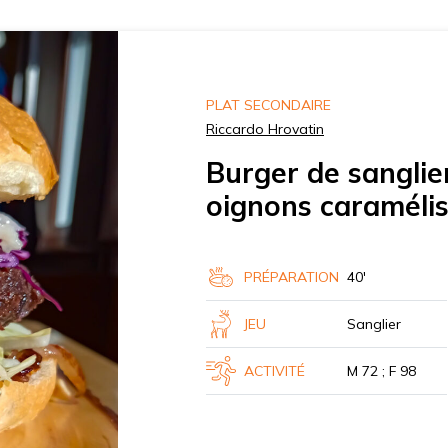
PLAT SECONDAIRE
Riccardo Hrovatin
Burger de sanglie
oignons caramélis
PRÉPARATION
40'
JEU
Sanglier
ACTIVITÉ
M 72 ; F 98