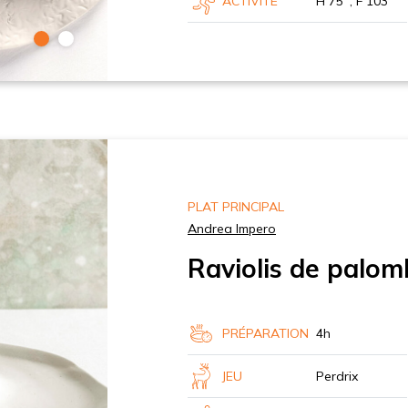
ACTIVITÉ
H 75’ , F 103’
PLAT PRINCIPAL
Andrea Impero
Raviolis de palomb
PRÉPARATION
4h
JEU
Perdrix