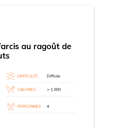
farcis au ragoût de
uts
DIFFICULTÉ
Difficile
CALORIES
> 1.000
PERSONNES
4