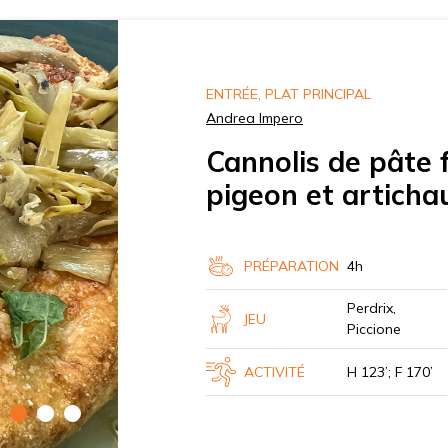
ENTRÉE, PLAT PRINCIPAL
Andrea Impero
Cannolis de pâte 
pigeon et articha
PRÉPARATION
4h
Perdrix,
JEU
Piccione
ACTIVITÉ
H 123’; F 170’