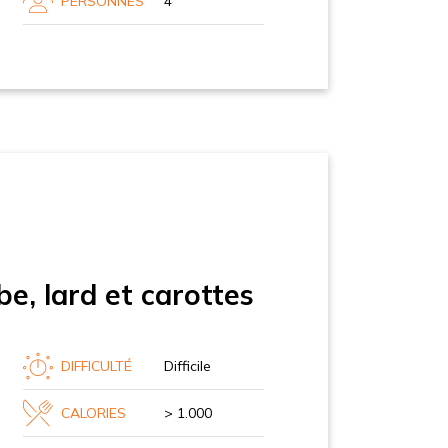
PERSONNES
4
e, lard et carottes
DIFFICULTÉ
Difficile
CALORIES
> 1.000