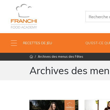
RECETTES DE JEU
QU’EST-CE Q
Archives des menus des Fêtes
Archives des men