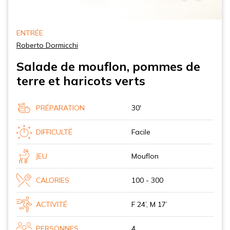
ENTRÉE
Roberto Dormicchi
Salade de mouflon, pommes de
terre et haricots verts
PRÉPARATION
30'
DIFFICULTÉ
Facile
JEU
Mouflon
CALORIES
100 - 300
ACTIVITÉ
F 24’, M 17’
PERSONNES
4