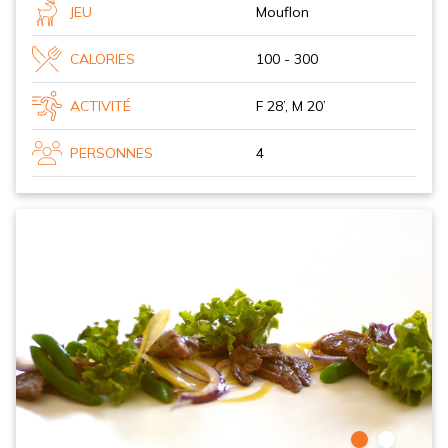
JEU
Mouflon
CALORIES
100 - 300
ACTIVITÉ
F 28’, M 20’
PERSONNES
4