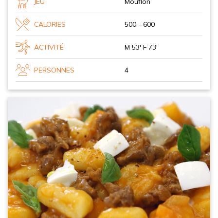
JEU
Mouflon
CALORIES
500 - 600
ACTIVITÉ
M 53' F 73'
PERSONNES
4