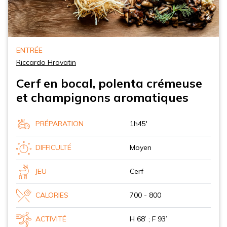
ENTRÉE
Riccardo Hrovatin
Cerf en bocal, polenta crémeuse
et champignons aromatiques
PRÉPARATION
1h45'
DIFFICULTÉ
Moyen
JEU
Cerf
CALORIES
700 - 800
ACTIVITÉ
H 68’ ; F 93’