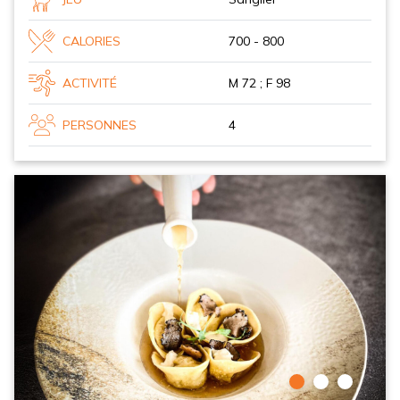
CALORIES
700 - 800
ACTIVITÉ
M 72 ; F 98
PERSONNES
4