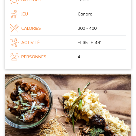
JEU
Canard
CALORIES
300 - 400
ACTIVITÉ
H: 35'; F: 48'
PERSONNES
4