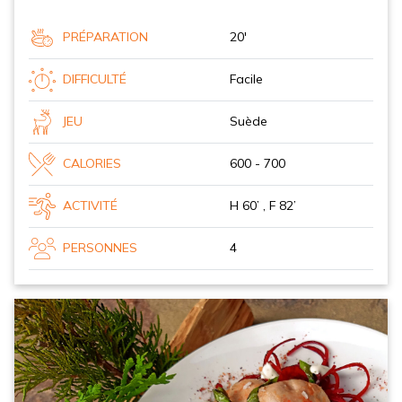
PRÉPARATION
20'
DIFFICULTÉ
Facile
JEU
Suède
CALORIES
600 - 700
ACTIVITÉ
H 60’ , F 82’
PERSONNES
4