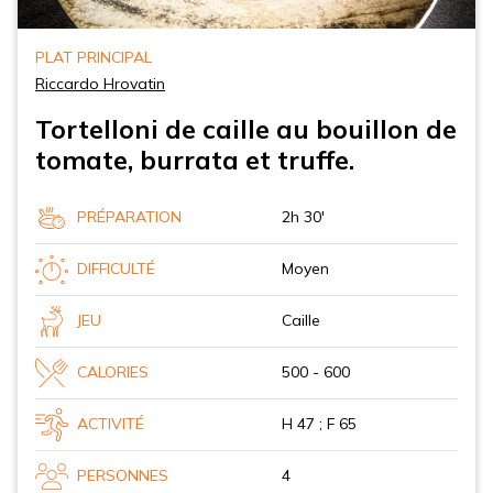
PLAT PRINCIPAL
Riccardo Hrovatin
Tortelloni de caille au bouillon de
tomate, burrata et truffe.
PRÉPARATION
2h 30'
DIFFICULTÉ
Moyen
JEU
Caille
CALORIES
500 - 600
ACTIVITÉ
H 47 ; F 65
PERSONNES
4