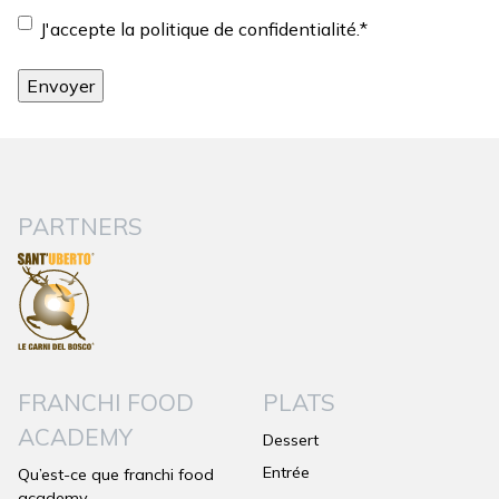
Consentement
*
J'accepte la politique de confidentialité.
*
PARTNERS
FRANCHI FOOD
PLATS
ACADEMY
Dessert
Entrée
Qu’est-ce que franchi food
academy