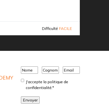
Chef
A
Difficulté
FACILE
En savoir 
Nome
*
Cognome
*
Email
*
ADEMY
Consentement
*
J'accepte la politique de
confidentialité.
*