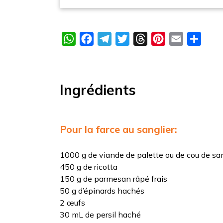
WhatsApp
Facebook
Telegram
Twitter
Threads
Pinterest
Email
Parta
Ingrédients
Pour la farce au sanglier:
1000 g de viande de palette ou de cou de sa
450 g de ricotta
150 g de parmesan râpé frais
50 g d’épinards hachés
2 œufs
30 mL de persil haché