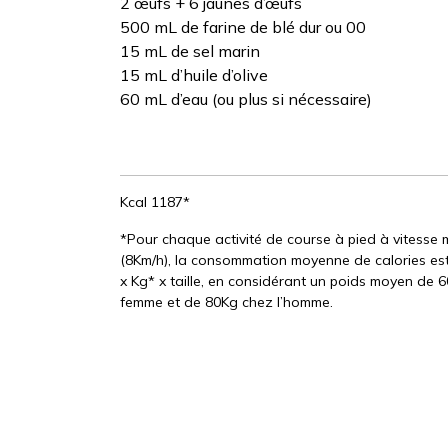
2 œufs + 6 jaunes d’œufs
500 mL de farine de blé dur ou 00
15 mL de sel marin
15 mL d’huile d’olive
60 mL d’eau (ou plus si nécessaire)
Kcal 1187*
*Pour chaque activité de course à pied à vitess
(8Km/h), la consommation moyenne de calories est
x Kg* x taille, en considérant un poids moyen de 
femme et de 80Kg chez l’homme.