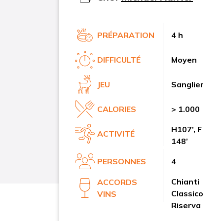
PRÉPARATION
4 h
DIFFICULTÉ
Moyen
JEU
Sanglier
CALORIES
> 1.000
H107’, F
ACTIVITÉ
148’
PERSONNES
4
Chianti
ACCORDS
Classico
VINS
Riserva