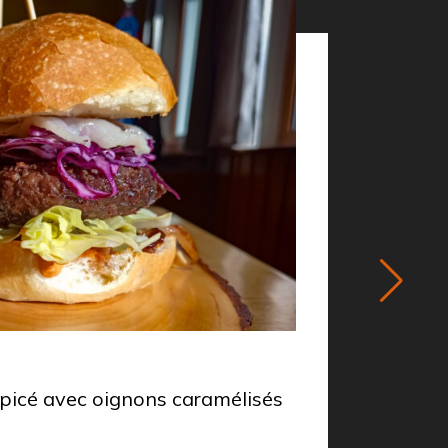
PLAT SE
épicé avec oignons caramélisés
Gnocchi
barboni