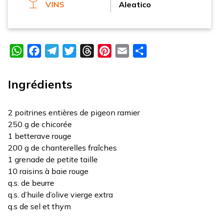
VINS
Aleatico
WhatsApp
Facebook
Telegram
Twitter
Threads
Pinterest
Email
Partager
Ingrédients
2 poitrines entières de pigeon ramier
250 g de chicorée
1 betterave rouge
200 g de chanterelles fraîches
1 grenade de petite taille
10 raisins à baie rouge
q.s. de beurre
q.s. d’huile d’olive vierge extra
q.s de sel et thym