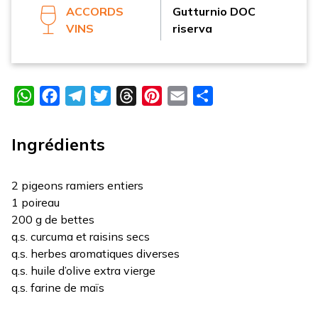
ACCORDS
Gutturnio DOC
VINS
riserva
WhatsApp
Facebook
Telegram
Twitter
Threads
Pinterest
Email
Partager
Ingrédients
2 pigeons ramiers entiers
1 poireau
200 g de bettes
q.s. curcuma et raisins secs
q.s. herbes aromatiques diverses
q.s. huile d’olive extra vierge
q.s. farine de maïs