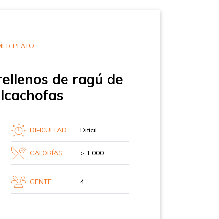
MER PLATO
rellenos de ragú de
alcachofas
DIFICULTAD
Difícil
CALORÍAS
> 1.000
GENTE
4