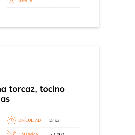
GENTE
4
a torcaz, tocino
ias
DIFICULTAD
Difícil
CALORÍAS
> 1.000