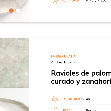
ACTIVIDAD
H 75’ , M 103’
PRIMER PLATO
Andrea Impero
Ravioles de palom
curado y zanahor
PREPARACIÓN
4h
JUEGO
Perdiz