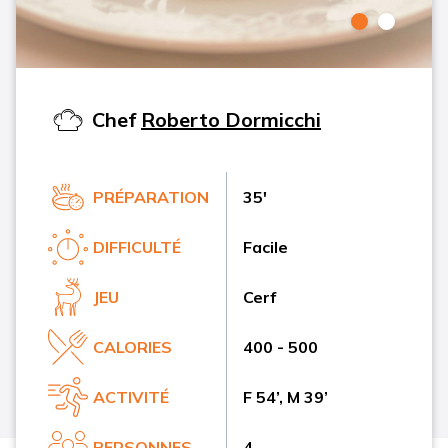
Chef
Roberto Dormicchi
PRÉPARATION
35'
DIFFICULTÉ
Facile
JEU
Cerf
CALORIES
400 - 500
ACTIVITÉ
F 54’, M 39’
PERSONNES
4