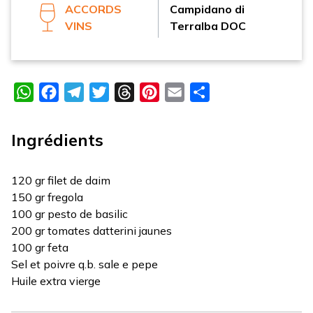
ACCORDS
Campidano di
VINS
Terralba DOC
WhatsApp
Facebook
Telegram
Twitter
Threads
Pinterest
Email
Partager
Ingrédients
120 gr filet de daim
150 gr fregola
100 gr pesto de basilic
200 gr tomates datterini jaunes
100 gr feta
Sel et poivre q.b. sale e pepe
Huile extra vierge