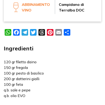
ABBINAMENTO
Campidano di
VINO
Terralba DOC
WhatsApp
Facebook
Telegram
Twitter
Threads
Pinterest
Email
Condividi
Ingredienti
120 gr filetto daino
150 gr fregola
100 gr pesto di basilico
200 gr datterini gialli
100 gr feta
q.b. sale e pepe
q.b. olio EVO