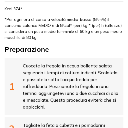
Kcal 374*
*Per ogni ora di corsa a velocità medio-bassa (8Km/h) il
consumo calorico MEDIO è di 8Kcal* (per) kg * (per) h (altezza)
si considera un peso medio femminile di 60 kg e un peso medio
maschile di 80 kg.
Preparazione
Cuocete la fregola in acqua bollente salata
seguendo i tempi di cottura indicati. Scolatela
e passatela sotto l’acqua fredda per
raffreddarla. Posizionate la fregola in una
terrina, aggiungetevi uno o due cucchiai di olio
e mescolate. Questa procedura eviterà che si
appiccichi.
Tagliate la feta a cubetti e i pomodorini