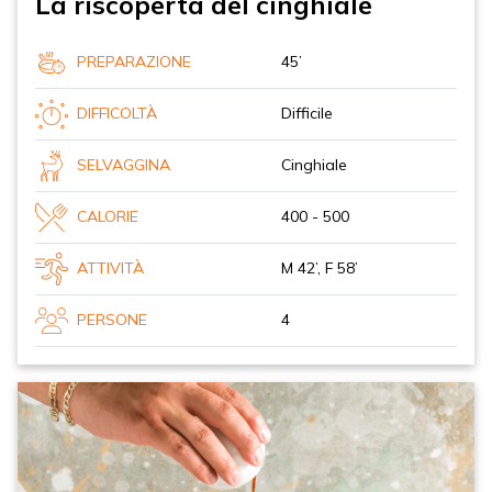
La riscoperta del cinghiale
PREPARAZIONE
45’
DIFFICOLTÀ
Difficile
SELVAGGINA
Cinghiale
CALORIE
400 - 500
ATTIVITÀ
M 42’, F 58’
PERSONE
4