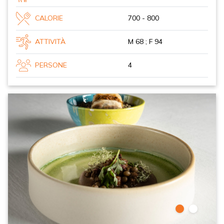
CALORIE
700 - 800
ATTIVITÀ
M 68 ; F 94
PERSONE
4