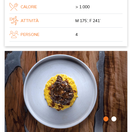
CALORIE
> 1.000
ATTIVITÀ
M 175’, F 241’
PERSONE
4