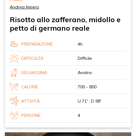
Andrea Impero
Risotto allo zafferano, midollo e
petto di germano reale
PREPARAZIONE
4h
DIFFICOLTÀ
Difficile
SELVAGGINA
Anatra
CALORIE
700 - 800
ATTIVITÀ
U 71' ; D 98'
PERSONE
4