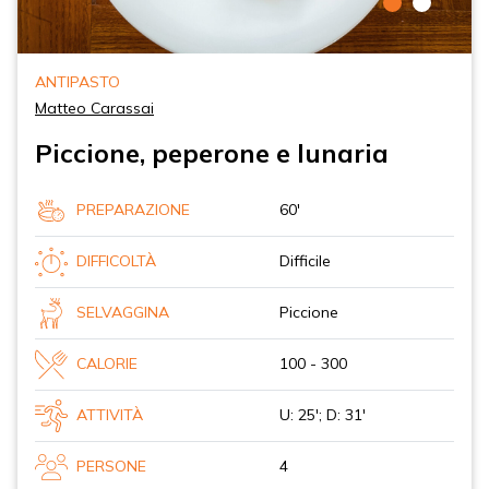
ANTIPASTO
Matteo Carassai
Piccione, peperone e lunaria
PREPARAZIONE
60'
DIFFICOLTÀ
Difficile
SELVAGGINA
Piccione
CALORIE
100 - 300
ATTIVITÀ
U: 25'; D: 31'
PERSONE
4