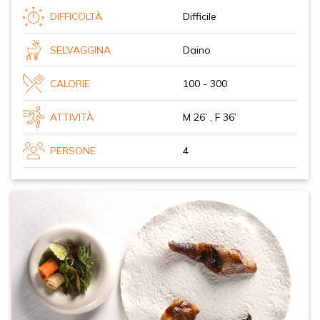
DIFFICOLTÀ
Difficile
SELVAGGINA
Daino
CALORIE
100 - 300
ATTIVITÀ
M 26’ , F 36’
PERSONE
4