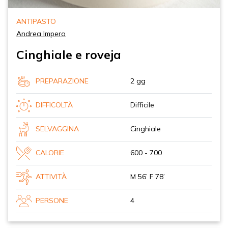
ANTIPASTO
Andrea Impero
Cinghiale e roveja
PREPARAZIONE
2 gg
DIFFICOLTÀ
Difficile
SELVAGGINA
Cinghiale
CALORIE
600 - 700
ATTIVITÀ
M 56’ F 78’
PERSONE
4