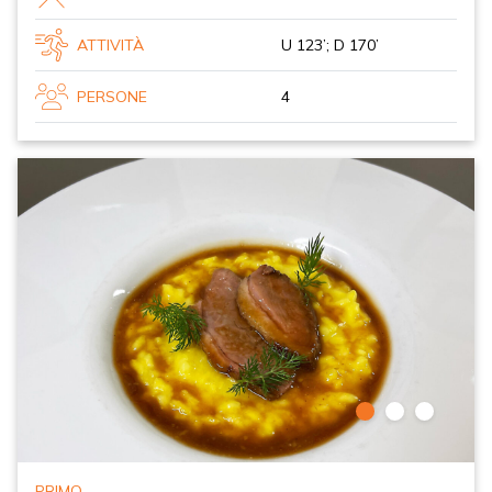
ATTIVITÀ
U 123’; D 170’
PERSONE
4
PRIMO