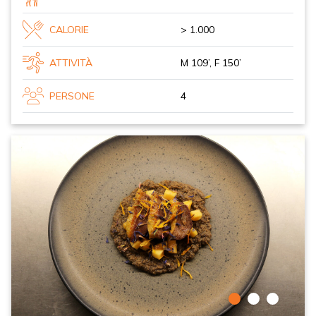
CALORIE
> 1.000
ATTIVITÀ
M 109’, F 150’
PERSONE
4