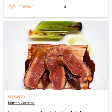
PERSONE
4
SECONDO
Matteo Carassai