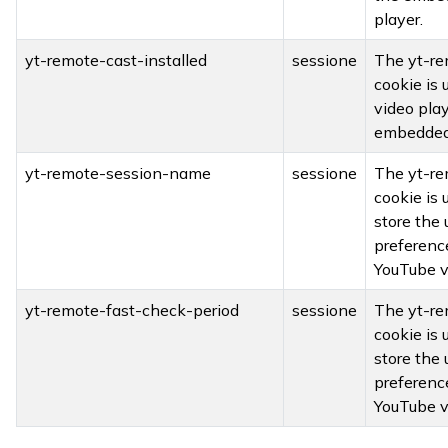
player.
yt-remote-cast-installed
sessione
The yt-re
cookie is 
video pla
embedded
yt-remote-session-name
sessione
The yt-r
cookie is
store the 
preferenc
YouTube v
yt-remote-fast-check-period
sessione
The yt-re
cookie is
store the 
preferenc
YouTube v