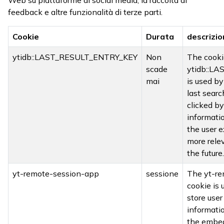
Web su piattaforme di social media, la raccolta di
feedback e altre funzionalità di terze parti.
Cookie
Durata
descrizi
ytidb::LAST_RESULT_ENTRY_KEY
Non
The cooki
scade
ytidb::L
mai
is used by
last searc
clicked by
informati
the user 
more relev
the future.
yt-remote-session-app
sessione
The yt-r
cookie is
store use
informatio
the embe