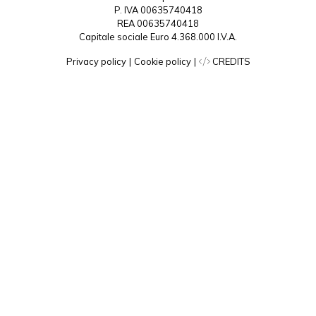
P. IVA 00635740418
REA 00635740418
Capitale sociale Euro 4.368.000 I.V.A.
Privacy policy
|
Cookie policy
|
CREDITS
Ricerca ricetta...