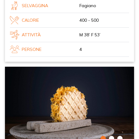
SELVAGGINA
Fagiano
CALORIE
400 - 500
ATTIVITÀ
M 38’ F 53’
PERSONE
4