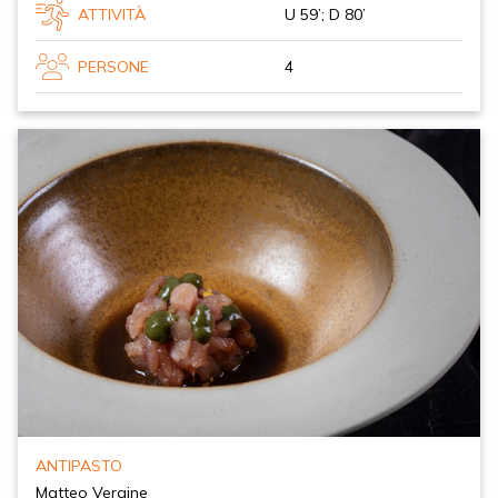
ATTIVITÀ
U 59’; D 80’
PERSONE
4
ANTIPASTO
Matteo Vergine