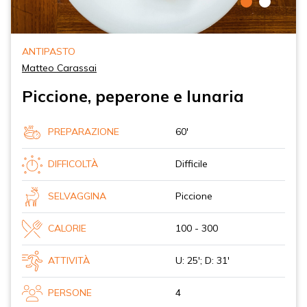
ANTIPASTO
Matteo Carassai
Piccione, peperone e lunaria
PREPARAZIONE
60'
DIFFICOLTÀ
Difficile
SELVAGGINA
Piccione
CALORIE
100 - 300
ATTIVITÀ
U: 25'; D: 31'
PERSONE
4