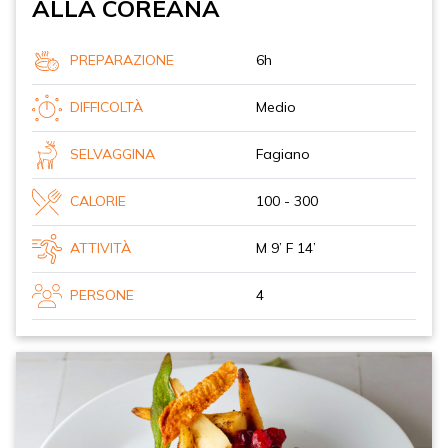
ALLA COREANA
PREPARAZIONE
6h
DIFFICOLTÀ
Medio
SELVAGGINA
Fagiano
CALORIE
100 - 300
ATTIVITÀ
M 9’ F 14’
PERSONE
4