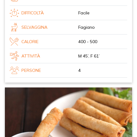
DIFFICOLTÀ
Facile
SELVAGGINA
Fagiano
CALORIE
400 - 500
ATTIVITÀ
M 45’, F 61’
PERSONE
4