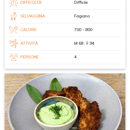
DIFFICOLTÀ
Difficile
SELVAGGINA
Fagiano
CALORIE
700 - 800
ATTIVITÀ
M 68 ; F 94
PERSONE
4