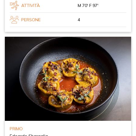
ATTIVITÀ
M 70' F 97'
PERSONE
4
PRIMO