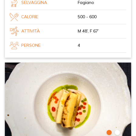
SELVAGGINA
Fagiano
CALORIE
500 - 600
ATTIVITÀ
M 48’, F 67’
PERSONE
4