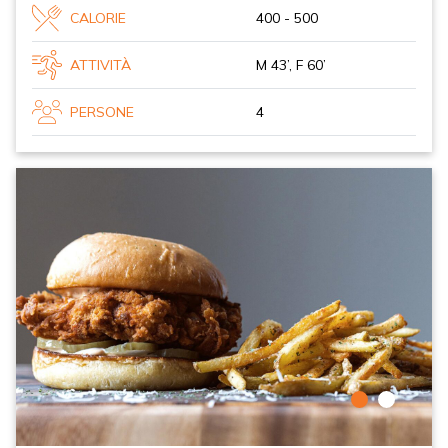
CALORIE
400 - 500
ATTIVITÀ
M 43’, F 60’
PERSONE
4