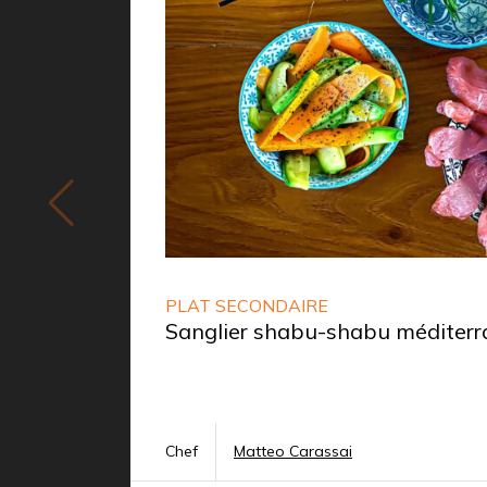
PLAT SECONDAIRE
Sanglier shabu-shabu méditer
Chef
Matteo Carassai