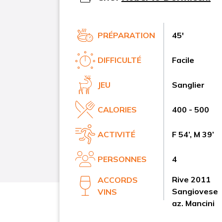
PRÉPARATION
45'
DIFFICULTÉ
Facile
JEU
Sanglier
CALORIES
400 - 500
ACTIVITÉ
F 54’, M 39’
PERSONNES
4
Rive 2011
ACCORDS
Sangiovese
VINS
az. Mancini