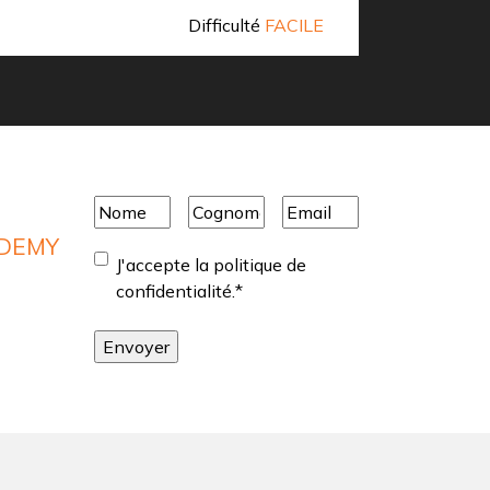
Difficulté
FACILE
En savoir 
Nome
*
Cognome
*
Email
*
ADEMY
Consentement
*
J'accepte la politique de
confidentialité.
*