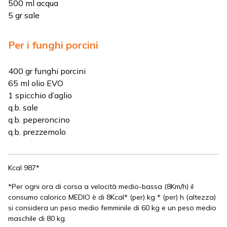
500 ml acqua
5 gr sale
Per i funghi porcini
400 gr funghi porcini
65 ml olio EVO
1 spicchio d’aglio
q.b. sale
q.b. peperoncino
q.b. prezzemolo
Kcal 987*
*Per ogni ora di corsa a velocità medio-bassa (8Km/h) il
consumo calorico MEDIO è di 8Kcal* (per) kg * (per) h (altezza)
si considera un peso medio femminile di 60 kg e un peso medio
maschile di 80 kg.