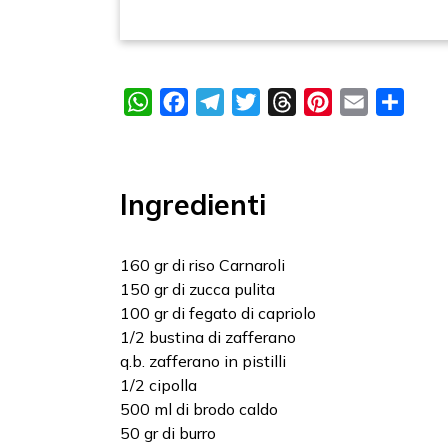
WhatsApp
Facebook
Telegram
Twitter
Threads
Pinterest
Email
Condi
Ingredienti
160 gr di riso Carnaroli
150 gr di zucca pulita
100 gr di fegato di capriolo
1/2 bustina di zafferano
q.b. zafferano in pistilli
1/2 cipolla
500 ml di brodo caldo
50 gr di burro