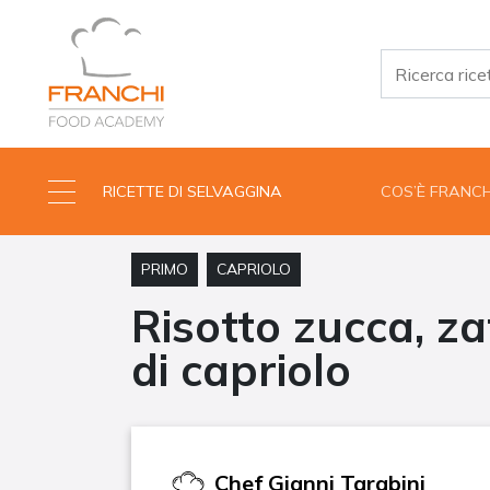
RICETTE DI SELVAGGINA
COS’È FRANC
PRIMO
CAPRIOLO
Risotto zucca, z
di capriolo
Chef
Gianni Tarabini