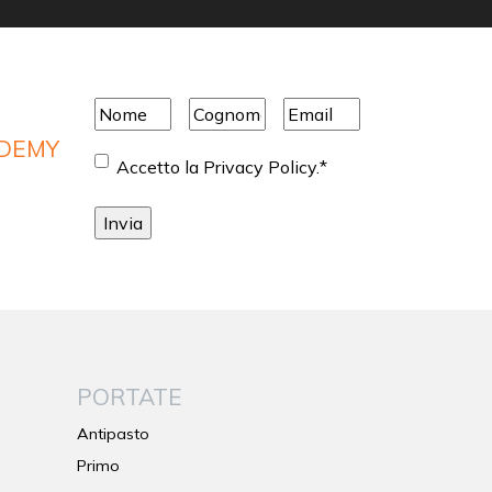
Nome
*
Cognome
*
Email
*
ADEMY
Consenso
*
Accetto la Privacy Policy.
*
PORTATE
Antipasto
Primo