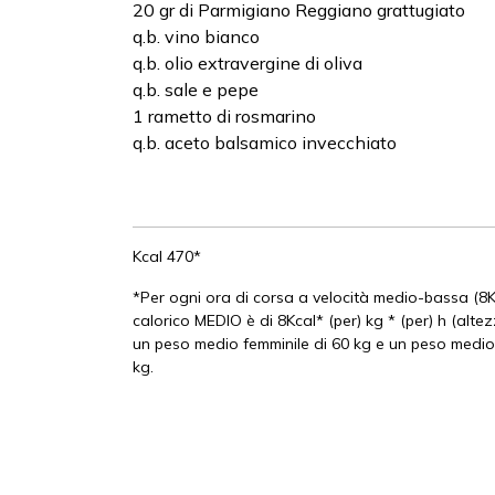
20 gr di Parmigiano Reggiano grattugiato
q.b. vino bianco
q.b. olio extravergine di oliva
q.b. sale e pepe
1 rametto di rosmarino
q.b. aceto balsamico invecchiato
Kcal 470*
*Per ogni ora di corsa a velocità medio-bassa (8
calorico MEDIO è di 8Kcal* (per) kg * (per) h (alte
un peso medio femminile di 60 kg e un peso medio
kg.