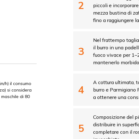
piccoli e incorporare 
mezza bustina di zaf
fino a raggiungere l
Nel frattempo tagliar
il burro in una padel
fuoco vivace per 1–
mantenerlo morbido. 
A cottura ultimata, t
Km/h) il consumo
burro e Parmigiano
zza) si considera
 maschile di 80
a ottenere una cons
Composizione del piat
distribuire in superfi
completare con il ro