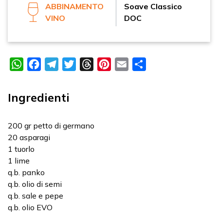
ABBINAMENTO
Soave Classico
VINO
DOC
WhatsApp
Facebook
Telegram
Twitter
Threads
Pinterest
Email
Condividi
Ingredienti
200 gr petto di germano
20 asparagi
1 tuorlo
1 lime
q.b. panko
q.b. olio di semi
q.b. sale e pepe
q.b. olio EVO