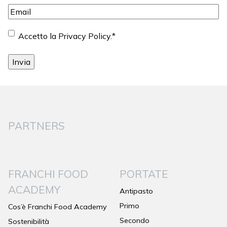
Email
*
Consenso
*
Accetto la Privacy Policy.
*
PARTNERS
FRANCHI FOOD
PORTATE
ACADEMY
Antipasto
Primo
Cos’è Franchi Food Academy
Secondo
Sostenibilità