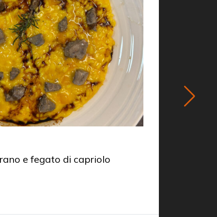
PRIMO
rano e fegato di capriolo
Bottoni 
Chef
Ma