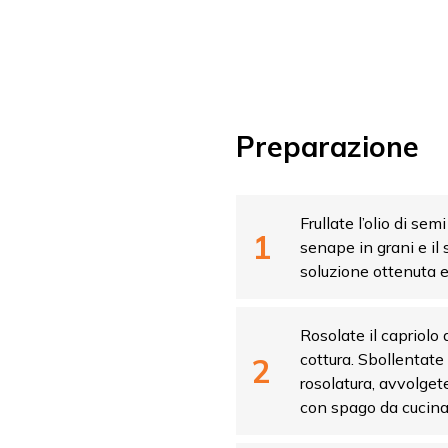
vidi
Preparazione
Frullate l’olio di se
senape in grani e il 
soluzione ottenuta e
Rosolate il capriolo
cottura. Sbollentate 
rosolatura, avvolgete 
con spago da cucina.