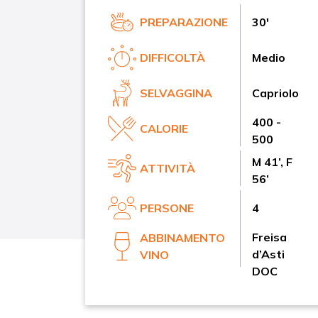
PREPARAZIONE
30'
DIFFICOLTÀ
Medio
SELVAGGINA
Capriolo
400 -
CALORIE
500
M 41’, F
ATTIVITÀ
56’
PERSONE
4
Freisa
ABBINAMENTO
d’Asti
VINO
DOC