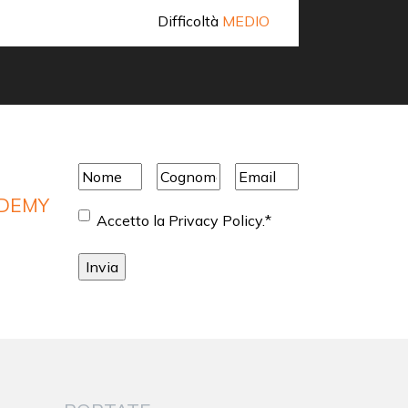
Difficoltà
MEDIO
Scopri di 
Nome
*
Cognome
*
Email
*
ADEMY
Consenso
*
Accetto la Privacy Policy.
*