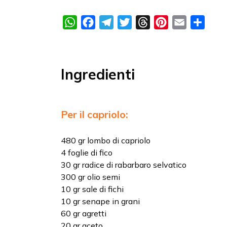
WhatsApp
Facebook
Telegram
Twitter
Threads
Pinterest
Email
Condi
Ingredienti
Per il capriolo:
480 gr lombo di capriolo
4 foglie di fico
30 gr radice di rabarbaro selvatico
300 gr olio semi
10 gr sale di fichi
10 gr senape in grani
60 gr agretti
20 gr aceto