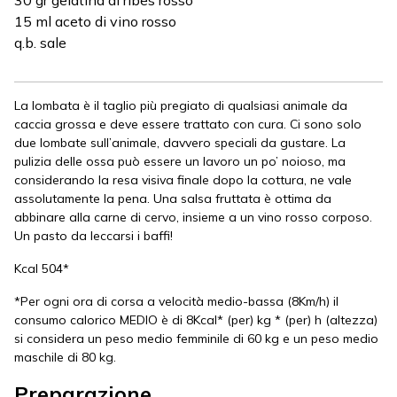
30 gr gelatina di ribes rosso
15 ml aceto di vino rosso
q.b. sale
La lombata è il taglio più pregiato di qualsiasi animale da
caccia grossa e deve essere trattato con cura. Ci sono solo
due lombate sull’animale, davvero speciali da gustare. La
pulizia delle ossa può essere un lavoro un po’ noioso, ma
considerando la resa visiva finale dopo la cottura, ne vale
assolutamente la pena. Una salsa fruttata è ottima da
abbinare alla carne di cervo, insieme a un vino rosso corposo.
Un pasto da leccarsi i baffi!
Kcal 504*
*Per ogni ora di corsa a velocità medio-bassa (8Km/h) il
consumo calorico MEDIO è di 8Kcal* (per) kg * (per) h (altezza)
si considera un peso medio femminile di 60 kg e un peso medio
maschile di 80 kg.
Preparazione