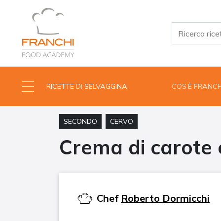
RICETTE DI SELVAGGINA
COS’È FRANC
SECONDO
CERVO
Crema di carote 
Chef
Roberto Dormicchi