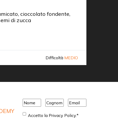
PRIMO
umicato, cioccolato fondente,
Cervo in
semi di zucca
aromati
Chef
Ri
Difficoltà
MEDIO
Scopri di 
Nome
*
Cognome
*
Email
*
ADEMY
Consenso
*
Accetto la Privacy Policy.
*