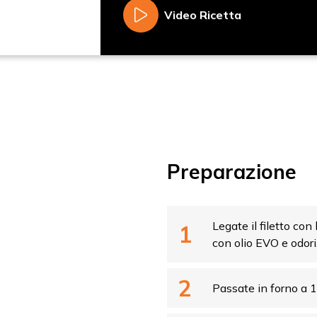
Video Ricetta
vidi
Preparazione
Legate il filetto con
con olio EVO e odori
Passate in forno a 1