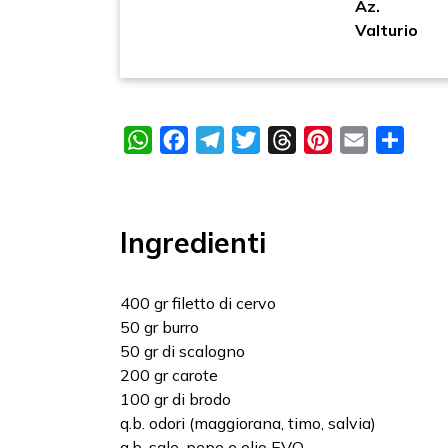
Az.
Valturio
WhatsApp
Facebook
Telegram
Twitter
Threads
Pinterest
Email
Condi
Ingredienti
400 gr filetto di cervo
50 gr burro
50 gr di scalogno
200 gr carote
100 gr di brodo
q.b. odori (maggiorana, timo, salvia)
q.b. sale, pepe e olio EVO