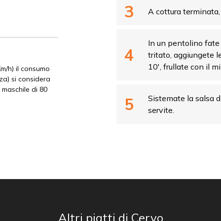
A cottura terminata, 
In un pentolino fate 
tritato, aggiungete l
10′, frullate con il m
Km/h) il consumo
zza) si considera
 maschile di 80
Sistemate la salsa di
servite.
Altri piatti di Cervo