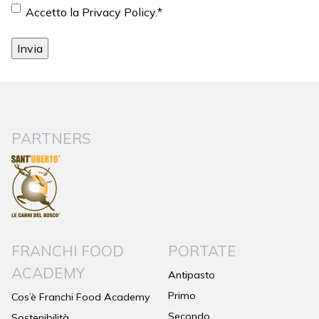
Consenso
*
Accetto la Privacy Policy.
*
PARTNERS
FRANCHI FOOD
PORTATE
ACADEMY
Antipasto
Primo
Cos’è Franchi Food Academy
Secondo
Sostenibilità