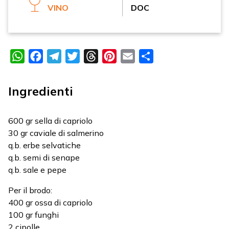
VINO
DOC
WhatsApp
Facebook
Telegram
Twitter
Threads
Pinterest
Email
Condividi
Ingredienti
600 gr sella di capriolo
30 gr caviale di salmerino
q.b. erbe selvatiche
q.b. semi di senape
q.b. sale e pepe
Per il brodo:
400 gr ossa di capriolo
100 gr funghi
2 cipolle