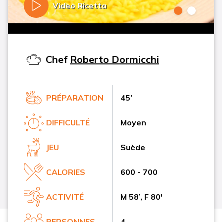
Video Ricetta
Chef
Roberto Dormicchi
PRÉPARATION
45’
DIFFICULTÉ
Moyen
JEU
Suède
CALORIES
600 - 700
ACTIVITÉ
M 58’, F 80'
PERSONNES
4