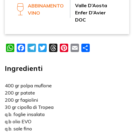
Valle D’Aosta
ABBINAMENTO
Enfer D’Avier
VINO
DOC
WhatsApp
Facebook
Telegram
Twitter
Threads
Pinterest
Email
Condividi
Ingredienti
400 gr polpa muflone
200 gr patate
200 gr fagiolini
30 gr cipolla di Tropea
q.b. foglie insalata
q.b olio EVO
q.b. sale fino