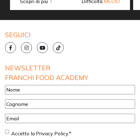
Scopri di più
Difficoltà
MEDIO
SEGUICI
NEWSLETTER
FRANCHI FOOD ACADEMY
Nome
*
Cognome
*
Email
*
Consenso
*
Accetto la Privacy Policy.
*