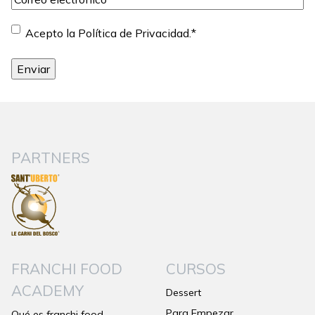
electrónico
*
Consentimiento
*
Acepto la Política de Privacidad.
*
PARTNERS
FRANCHI FOOD
CURSOS
ACADEMY
Dessert
Para Empezar
Qué es franchi food