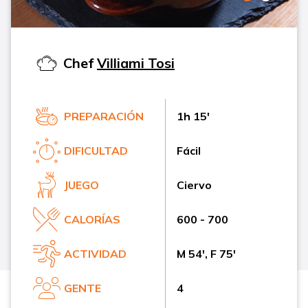
Chef
Villiami Tosi
PREPARACIÓN
1h 15'
DIFICULTAD
Fácil
JUEGO
Ciervo
CALORÍAS
600 - 700
ACTIVIDAD
M 54', F 75'
GENTE
4