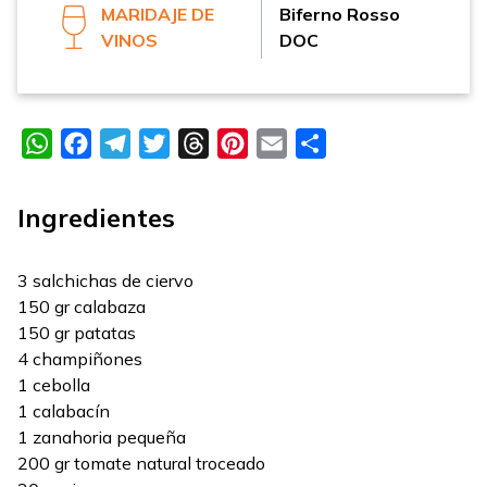
MARIDAJE DE
Biferno Rosso
VINOS
DOC
WhatsApp
Facebook
Telegram
Twitter
Threads
Pinterest
Email
Compartir
Ingredientes
3 salchichas de ciervo
150 gr calabaza
150 gr patatas
4 champiñones
1 cebolla
1 calabacín
1 zanahoria pequeña
200 gr tomate natural troceado