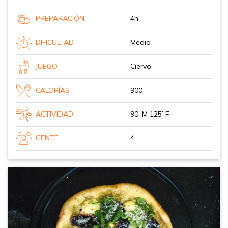
PREPARACIÓN
4h
DIFICULTAD
Medio
JUEGO
Ciervo
CALORÍAS
900
ACTIVIDAD
90’ M 125’ F
GENTE
4