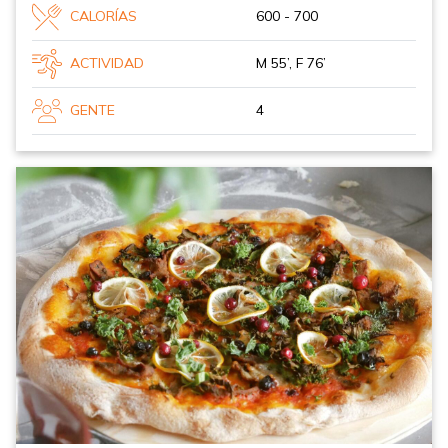
CALORÍAS
600 - 700
ACTIVIDAD
M 55’, F 76’
GENTE
4