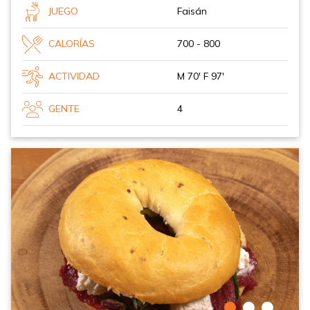
JUEGO
Faisán
CALORÍAS
700 - 800
ACTIVIDAD
M 70' F 97'
GENTE
4