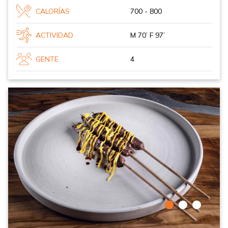
CALORÍAS
700 - 800
ACTIVIDAD
M 70’ F 97’
GENTE
4