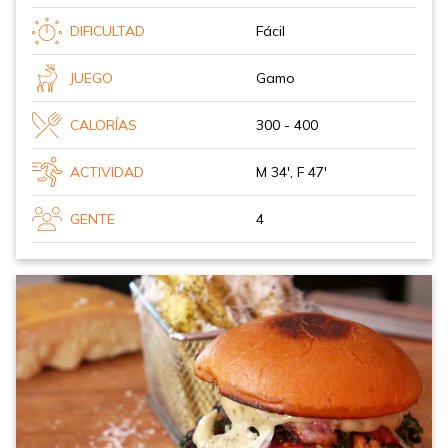
DIFICULTAD
Fácil
JUEGO
Gamo
CALORÍAS
300 - 400
ACTIVIDAD
M 34', F 47'
GENTE
4