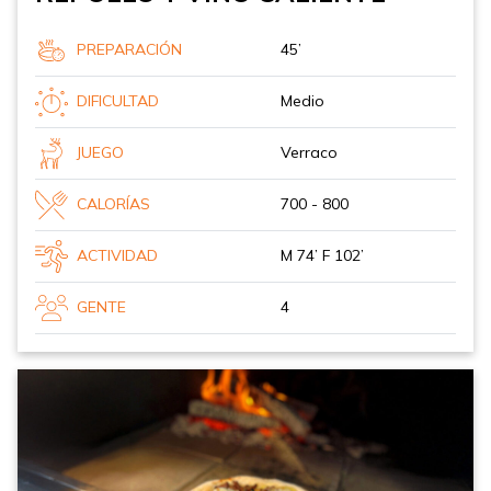
PREPARACIÓN
45’
DIFICULTAD
Medio
JUEGO
Verraco
CALORÍAS
700 - 800
ACTIVIDAD
M 74’ F 102’
GENTE
4