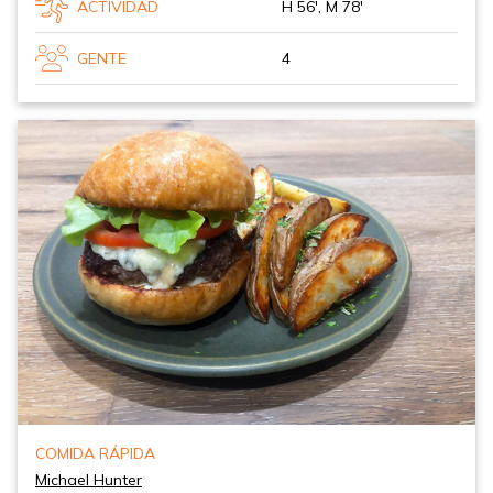
ACTIVIDAD
H 56', M 78'
GENTE
4
COMIDA RÁPIDA
Michael Hunter