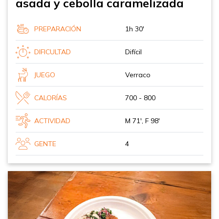
asada y cebolla caramelizada
PREPARACIÓN
1h 30'
DIFICULTAD
Difícil
JUEGO
Verraco
CALORÍAS
700 - 800
ACTIVIDAD
M 71', F 98'
GENTE
4