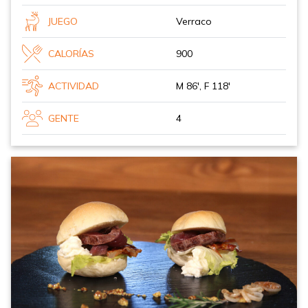
JUEGO
Verraco
CALORÍAS
900
ACTIVIDAD
M 86', F 118'
GENTE
4