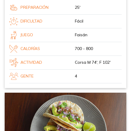
PREPARACIÓN
25'
DIFICULTAD
Fácil
JUEGO
Faisán
CALORÍAS
700 - 800
ACTIVIDAD
Corsa M 74', F 102'
GENTE
4