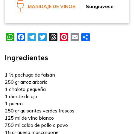
MARIDAJE DE VINOS
Sangiovese
WhatsApp
Facebook
Telegram
Twitter
Threads
Pinterest
Email
Compartir
Ingredientes
1 ½ pechuga de faisán
250 gr arroz arborio
1 chalota pequeña
1 diente de ajo
1 puerro
250 gr guisantes verdes frescos
125 ml de vino blanco
750 ml caldo de pollo o pavo
15 gr queso mascarpone