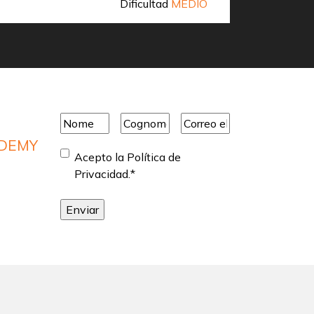
Dificultad
MEDIO
Descubra
Nome
*
Cognome
*
Correo
electrónico
*
ADEMY
Consentimiento
*
Acepto la Política de
Privacidad.
*