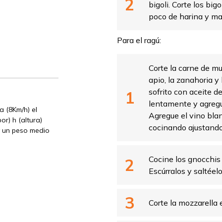
bigoli. Corte los bi
poco de harina y ma
Para el ragú:
Corte la carne de mu
apio, la zanahoria y
sofrito con aceite de
lentamente y agregu
 (8Km/h) el
Agregue el vino blan
r) h (altura)
cocinando ajustando 
y un peso medio
Cocine los gnocchis
Escúrralos y saltéel
Corte la mozzarella 