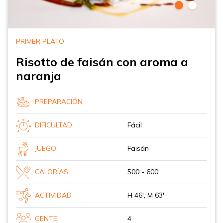
PRIMER PLATO
Risotto de faisán con aroma a
naranja
PREPARACIÓN
DIFICULTAD
Fácil
JUEGO
Faisán
CALORÍAS
500 - 600
ACTIVIDAD
H 46', M 63'
GENTE
4