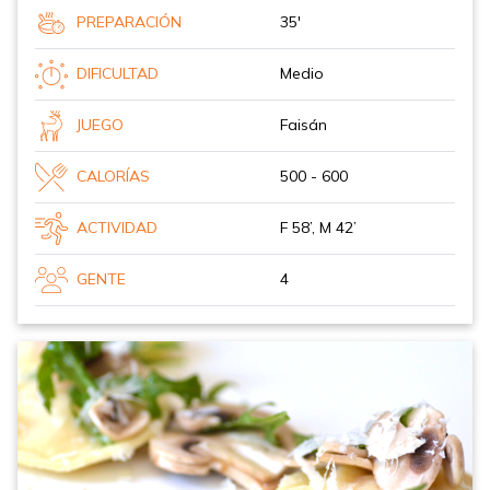
PREPARACIÓN
35'
DIFICULTAD
Medio
JUEGO
Faisán
CALORÍAS
500 - 600
ACTIVIDAD
F 58’, M 42’
GENTE
4