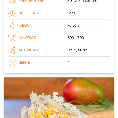
PREPARACIÓN
30’ (2-3 h cottura)
DIFICULTAD
Fácil
JUEGO
Faisán
CALORÍAS
600 - 700
ACTIVIDAD
H 57', M 78'
GENTE
4