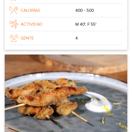
CALORÍAS
400 - 500
ACTIVIDAD
M 40', F 55'
GENTE
4