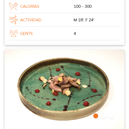
CALORÍAS
100 - 300
ACTIVIDAD
M 18', F 24'
GENTE
4