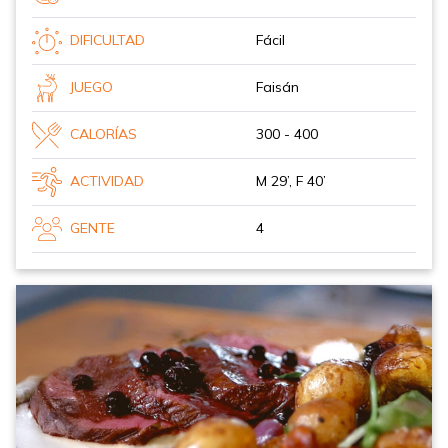
DIFICULTAD
Fácil
JUEGO
Faisán
CALORÍAS
300 - 400
ACTIVIDAD
M 29’, F 40’
GENTE
4