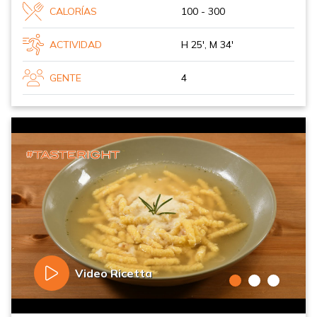
CALORÍAS
100 - 300
ACTIVIDAD
H 25', M 34'
GENTE
4
Video Ricetta