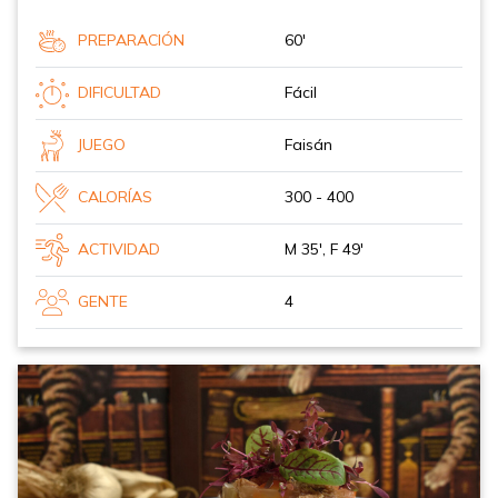
PREPARACIÓN
60'
DIFICULTAD
Fácil
JUEGO
Faisán
CALORÍAS
300 - 400
ACTIVIDAD
M 35', F 49'
GENTE
4