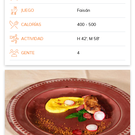
JUEGO
Faisán
CALORÍAS
400 - 500
ACTIVIDAD
H 42', M 58'
GENTE
4